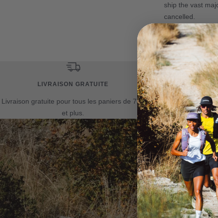
ship the vast maj
cancelled.
LIVRAISON GRATUITE
POLITI
Livraison gratuite pour tous les paniers de 75$
Politique de sa
et plus.
les a