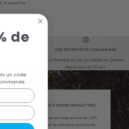
d, it cannot be
% de
RAPIDES
UNE ENTREPRISE CANADIENNE
!
apide jusqu'à 30
La Boutique du Lac est établie au Québec
chat.
depuis plus de 10 ans.
ois un code
 commande.
ABONNE-TOI À NOTRE INFOLETTRE!
nne-toi à l'infolettre et reçois un code promo de 10%
valide sur ta première commande.