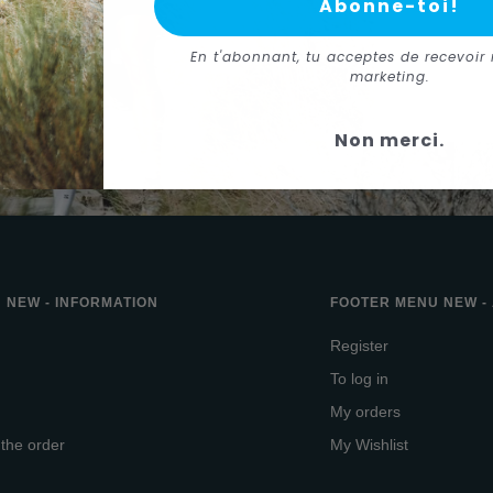
Abonne-toi!
En t'abonnant, tu acceptes de recevoir 
marketing.
Non merci.
 NEW - INFORMATION
FOOTER MENU NEW -
Register
To log in
My orders
 the order
My Wishlist