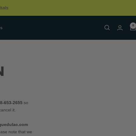
tails
0
es
N
88-653-2655
so
ancel it.
quedulac.com
ease note that we