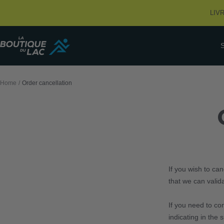
Skip
LIV
to
content
La
Boutique
du
Lac
Home
Order cancellation
If you wish to ca
that we can valida
If you need to co
indicating in the 