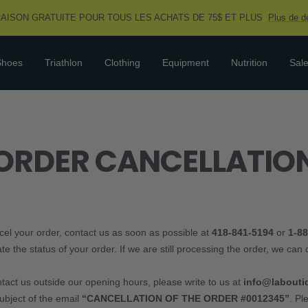
RAISON GRATUITE POUR TOUS LES ACHATS DE 75$ ET PLUS
Plus de dé
Shoes
Triathlon
Clothing
Equipment
Nutrition
Sal
ORDER CANCELLATIO
ncel your order, contact us as soon as possible at
418-841-5194
or
1-8
te the status of your order. If we are still processing the order, we can c
ntact us outside our opening hours, please write to us at
info@labouti
subject of the email
“CANCELLATION OF THE ORDER #0012345”
. Pl