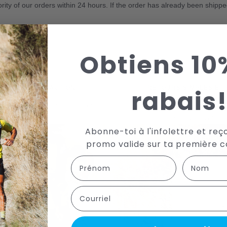
ority of our orders within 24 hours. If the order has already been shippe
Obtiens 10
QUE DE SATISFACTION
RETOURS SIMPLES ET 
rabais
tisfaction de 30 jours pour tous
Politique de retour simple et r
rticles à prix régulier.
jours suivant votre a
Abonne-toi à l'infolettre et reç
promo valide sur ta première
First Name
Last name
Courriel
Abo