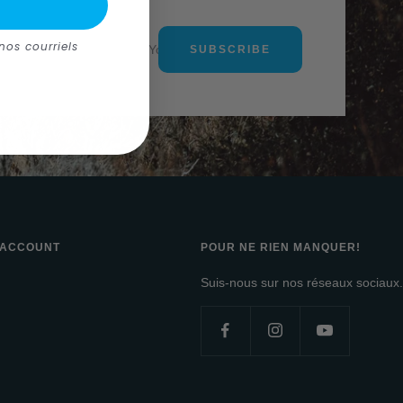
nos courriels
Your e-mail
SUBSCRIBE
 ACCOUNT
POUR NE RIEN MANQUER!
Suis-nous sur nos réseaux sociaux.