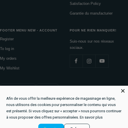
Satisfaction Policy
Garantie du manufacturier
FOOTER MENU NEW - ACCOUNT
POUR NE RIEN MANQUER!
Register
Suis-nous sur nos réseaux
sociaux.
To log in
My orders
My Wishlist
Country/region
Language
Canada (CAD $)
English
Afin de vous offrir la meilleure expérience de magasinage en ligne,
La Boutique du Lac
Powered by Shopify
nous utilisons des cookies pour personnaliser le contenu qui vous
est présenté. Si vous cliquez sur « accepter » nous pourrons continuer
à vous proposer des offres personnalisées.
En savoir plus
We accept