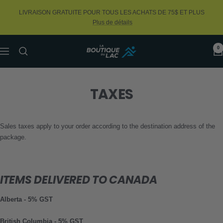
Skip
LIVRAISON GRATUITE POUR TOUS LES ACHATS DE 75$ ET PLUS
to
Plus de détails
content
0
La
Navigation
Boutique
du
Lac
TAXES
Sales taxes apply to your order according to the destination address of the
package.
ITEMS DELIVERED TO CANADA
Alberta - 5% GST
British Columbia - 5% GST