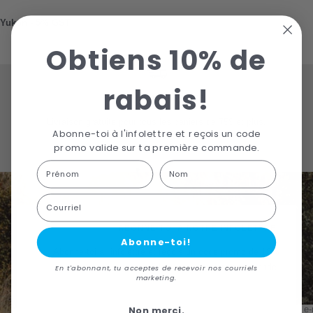
Yukon - 5% GST
Obtiens 10% de
rabais!
LIVRAISON GRATUITE
Livraison gratuite pour tous les paniers de 75$ et plus.
Abonne-toi à l'infolettre et reçois un code
promo valide sur ta première commande.
First Name
Last name
Go
Go
Go
Go
to
to
to
to
Courriel
slide
slide
slide
slide
1
2
3
4
ABONNE-TOI À NOTRE INFOLETTRE!
Abonne-toi!
Abonne-toi à l'infolettre et reçois un code promo de 10%
valide sur ta première commande.
En t'abonnant, tu acceptes de recevoir nos courriels
marketing.
Non merci.
Your e-