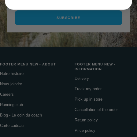
SUBSCRIBE
FOOTER MENU NEW - ABOUT
FOOTER MENU NEW -
INFORMATION
Notre histoire
Delivery
Nous joindre
Track my order
Careers
Pick up in store
Running club
Cancellation of the order
Blog - Le coin du coach
Return policy
Carte-cadeau
Price policy