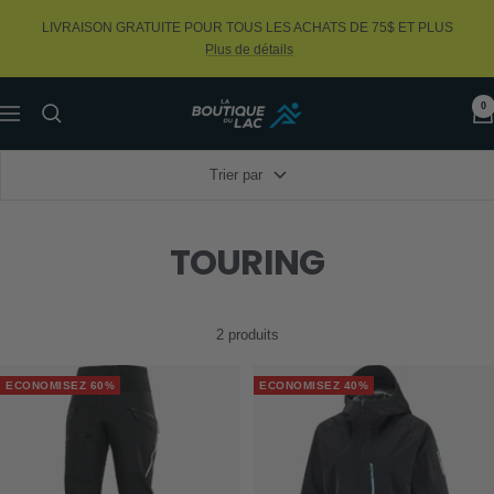
Passer
LIVRAISON GRATUITE POUR TOUS LES ACHATS DE 75$ ET PLUS
au
Plus de détails
contenu
0
La
Navigation
Boutique
du
Trier par
Lac
TOURING
2 produits
ECONOMISEZ 60%
ECONOMISEZ 40%