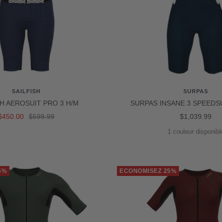
SAILFISH
SURPAS
SH AEROSUIT PRO 3 H/M
SURPAS INSANE 3 SPEEDSU
Prix
Prix
Prix
$450.00
$599.99
$1,039.99
de
normal
de
1 couleur disponibl
vente
vente
5%
ECONOMISEZ 25%