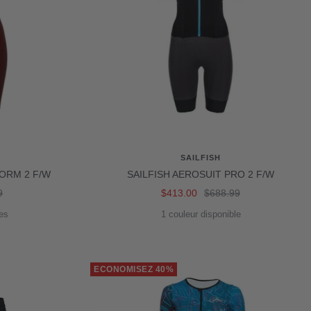
SAILFISH
ORM 2 F/W
SAILFISH AEROSUIT PRO 2 F/W
Prix
Prix
9
$413.00
$688.99
de
normal
es
1 couleur disponible
vente
ECONOMISEZ 40%