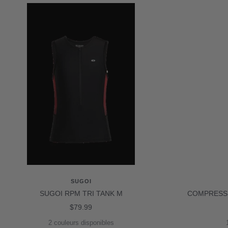
SUGOI
SUGOI RPM TRI TANK M
COMPRESSP
Prix
$79.99
de
2 couleurs disponibles