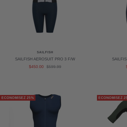
SAILFISH
SAILFISH AEROSUIT PRO 3 F/W
SAILFI
Prix
Prix
$450.00
$599.99
de
normal
vente
ECONOMISEZ 25%
ECONOMISEZ 2