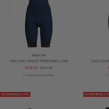
SAILFISH
SAILFISH TRISUIT PERFORM 1 F/W
SAILFISH
Prix
Prix
$236.25
$314.99
de
normal
2 couleurs disponibles
3
vente
ECONOMISEZ 25%
ECONOMISEZ 2