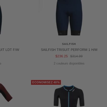
SAILFISH
IT LDT F/W
SAILFISH TRISUIT PERFORM 1 H/M
Prix
Prix
$236.25
$314.99
de
normal
e
2 couleurs disponibles
vente
ECONOMISEZ 40%