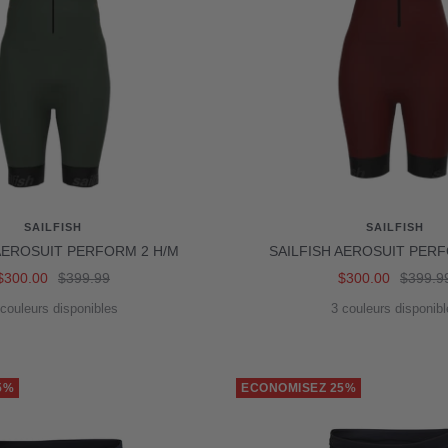
SAILFISH
SAILFISH
 AEROSUIT PERFORM 2 H/M
SAILFISH AEROSUIT PERF
Prix
Prix
Prix
Prix
$300.00
$399.99
$300.00
$399.9
de
normal
de
normal
 couleurs disponibles
3 couleurs disponibl
vente
vente
5%
ECONOMISEZ 25%