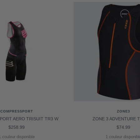
COMPRESSPORT
ZONE3
ORT AERO TRISUIT TR3 W
ZONE 3 ADVENTURE T
Prix
Prix
$258.99
$74.99
de
de
1 couleur disponible
1 couleur disponibl