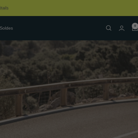
tails
0
Soldes