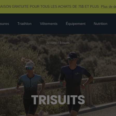
RAISON GRATUITE POUR TOUS LES ACHATS DE 75$ ET PLUS
Plus de dé
sures
Triathlon
Vêtements
Équipement
Nutrition
Accueil
Trisuits
TRISUITS