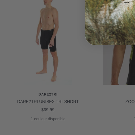
DARE2TRI
DARE2TRI UNISEX TRI-SHORT
ZOO
Prix
$69.99
de
1 couleur disponible
vente