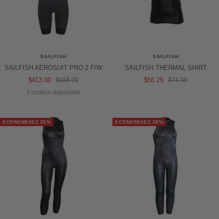
SAILFISH
SAILFISH
SAILFISH AEROSUIT PRO 2 F/W
SAILFISH THERMAL SHIRT
Prix
Prix
Prix
Prix
$413.00
$688.99
$56.25
$74.99
de
normal
de
normal
1 couleur disponible
vente
vente
ECONOMISEZ 30%
ECONOMISEZ 30%