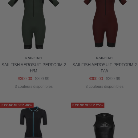
SAILFISH
SAILFISH
SAILFISH AEROSUIT PERFORM 2
SAILFISH AEROSUIT PERFORM 2
H/M
F/W
Prix
Prix
Prix
Prix
$300.00
$399.99
$300.00
$399.99
de
normal
de
normal
3 couleurs disponibles
3 couleurs disponibles
vente
vente
ECONOMISEZ 40%
ECONOMISEZ 25%