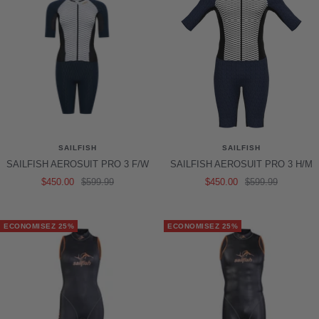
SAILFISH
SAILFISH
SAILFISH AEROSUIT PRO 3 F/W
SAILFISH AEROSUIT PRO 3 H/M
Prix
Prix
Prix
Prix
$450.00
$599.99
$450.00
$599.99
de
normal
de
normal
vente
vente
ECONOMISEZ 25%
ECONOMISEZ 25%