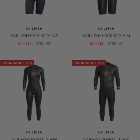
SAILFISH
SAILFISH
SAILFISH PACIFIC 3 F/W
SAILFISH PACIFIC 3 H/M
Prix
Prix
Prix
Prix
$225.00
$299.99
$225.00
$299.99
de
normal
de
normal
vente
vente
ECONOMISEZ 25%
ECONOMISEZ 25%
SAILFISH
SAILFISH
SAILFISH IGNITE 3 F/W
SAILFISH IGNITE 3 H/M