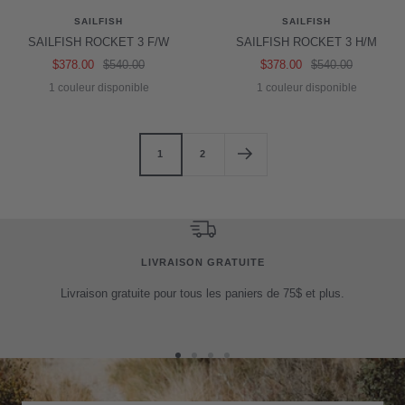
SAILFISH
SAILFISH
SAILFISH ROCKET 3 F/W
SAILFISH ROCKET 3 H/M
Prix
Prix
Prix
Prix
$378.00
$540.00
$378.00
$540.00
de
normal
de
normal
1 couleur disponible
1 couleur disponible
vente
vente
1
2
LIVRAISON GRATUITE
Livraison gratuite pour tous les paniers de 75$ et plus.
Aller
Aller
Aller
Aller
au
au
au
au
slide
slide
slide
slide