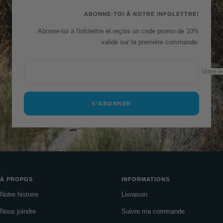
1
2
3
4
ABONNE-TOI À NOTRE INFOLETTRE!
Abonne-toi à l'infolettre et reçois un code promo de 10%
valide sur ta première commande.
Votre e
S'ABONNER
À PROPOS
INFORMATIONS
Notre histoire
Livraison
Nous joindre
Suivre ma commande