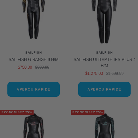
SAILFISH
SAILFISH
SAILFISH G-RANGE 9 H/M
SAILFISH ULTIMATE IPS PLUS 4
H/M
Prix
Prix
$750.00
$999.99
Prix
Prix
$1,275.00
$1,699.99
de
normal
de
normal
vente
vente
APERCU RAPIDE
APERCU RAPIDE
ECONOMISEZ 25%
ECONOMISEZ 25%