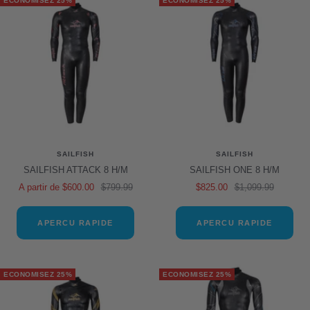
ECONOMISEZ 25%
ECONOMISEZ 25%
SAILFISH
SAILFISH
SAILFISH ATTACK 8 H/M
SAILFISH ONE 8 H/M
Prix
Prix
Prix
Prix
A partir de $600.00
$799.99
$825.00
$1,099.99
de
normal
de
normal
vente
vente
APERCU RAPIDE
APERCU RAPIDE
ECONOMISEZ 25%
ECONOMISEZ 25%