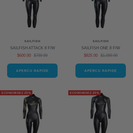
SAILFISH
SAILFISH
SAILFISH ATTACK 8 F/W
SAILFISH ONE 8 F/W
Prix
Prix
Prix
Prix
$600.00
$799.99
$825.00
$1,099.99
de
normal
de
normal
vente
vente
APERCU RAPIDE
APERCU RAPIDE
ECONOMISEZ 25%
ECONOMISEZ 25%