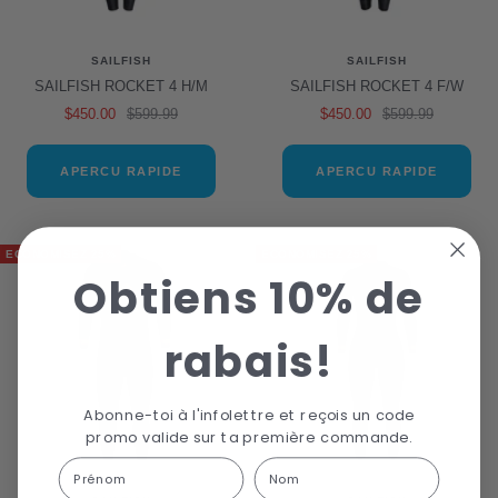
SAILFISH
SAILFISH
SAILFISH ROCKET 4 H/M
SAILFISH ROCKET 4 F/W
Prix
Prix
Prix
Prix
$450.00
$599.99
$450.00
$599.99
de
normal
de
normal
vente
vente
APERCU RAPIDE
APERCU RAPIDE
ECONOMISEZ 25%
ECONOMISEZ 25%
Obtiens 10% de
rabais!
Abonne-toi à l'infolettre et reçois un code
promo valide sur ta première commande.
First Name
Last name