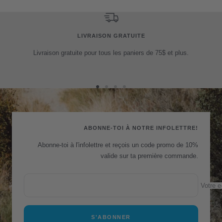
LIVRAISON GRATUITE
Livraison gratuite pour tous les paniers de 75$ et plus.
Aller
Aller
Aller
Aller
au
au
au
au
slide
slide
slide
slide
1
2
3
4
ABONNE-TOI À NOTRE INFOLETTRE!
Abonne-toi à l'infolettre et reçois un code promo de 10%
valide sur ta première commande.
Votre e
S'ABONNER