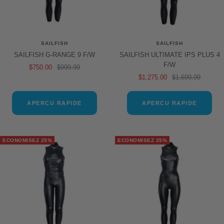
SAILFISH
SAILFISH
SAILFISH G-RANGE 9 F/W
SAILFISH ULTIMATE IPS PLUS 4
F/W
Prix
Prix
$750.00
$999.99
Prix
Prix
$1,275.00
$1,699.99
de
normal
de
normal
vente
vente
APERCU RAPIDE
APERCU RAPIDE
ECONOMISEZ 25%
ECONOMISEZ 25%