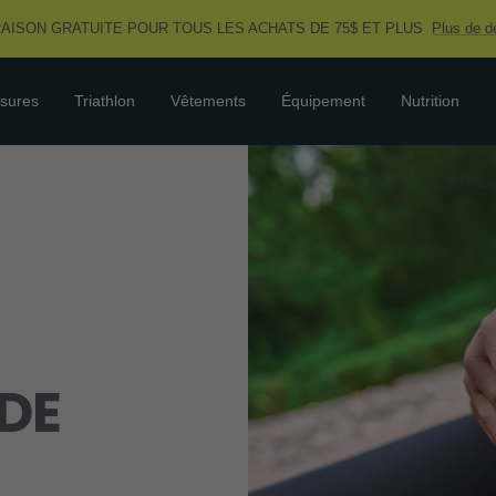
RAISON GRATUITE POUR TOUS LES ACHATS DE 75$ ET PLUS
Plus de dé
sures
Triathlon
Vêtements
Équipement
Nutrition
Accu
 DE