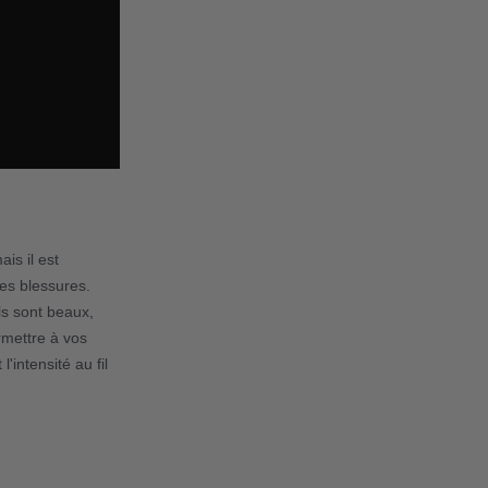
is il est
les blessures.
ls sont beaux,
rmettre à vos
intensité au fil