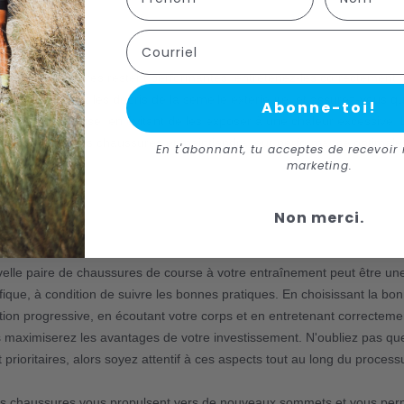
os chaussures
Courriel
velles chaussures restent performantes, entretenez-les correctement. 
tirez la saleté et les débris de la semelle extérieure, et assurez-vous q
Abonne-toi!
ès chaque course, en évitant de les exposer à une chaleur excessive. 
rée de vie de vos chaussures et maintiendra leur performance optimale
En t'abonnant, tu acceptes de recevoir 
marketing.
Non merci.
velle paire de chaussures de course à votre entraînement peut être un
fique, à condition de suivre les bonnes pratiques. En choisissant la bon
ition progressive, en écoutant votre corps et en entretenant correcteme
 maximiserez les avantages de votre investissement. N'oubliez pas qu
t prioritaires, alors soyez attentif à ces aspects tout au long du process
s chaussures vous propulsent vers de nouveaux sommets et vous per