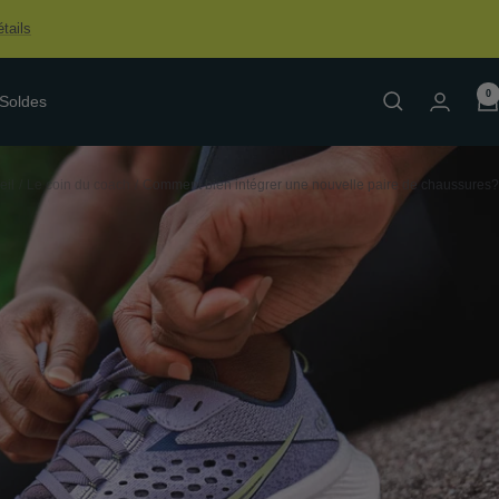
tails
0
Soldes
eil
Le coin du coach
Comment bien intégrer une nouvelle paire de chaussures?