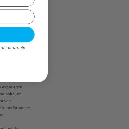
Nettoyez-les
u'elles sèchent
Le bon entretien
.
nos courriels
e expérience
ne paire, en
nt vos
e la performance
us.
mettent de