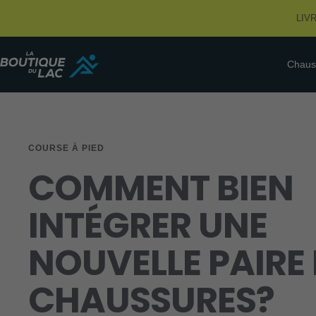
Passer
LIV
au
contenu
La
Chaus
Boutique
du
Lac
COURSE À PIED
COMMENT BIEN
INTÉGRER UNE
NOUVELLE PAIRE
CHAUSSURES?