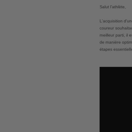
Salut l’athlète,
L'acquisition d'u
coureur souhaitan
meilleur parti, i
de manière optima
étapes essentiell