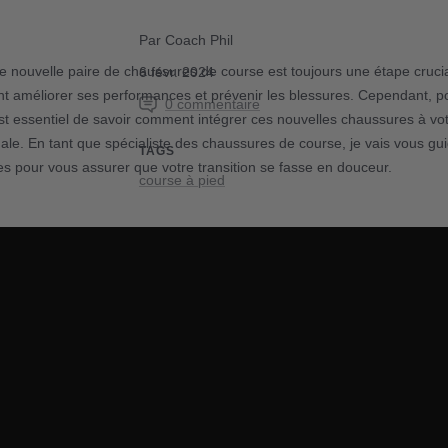
Par Coach Phil
ne nouvelle paire de chaussures de course est toujours une étape crucia
6 févr. 2024
t améliorer ses performances et prévenir les blessures. Cependant, pou
0 commentaire
l est essentiel de savoir comment intégrer ces nouvelles chaussures à v
le. En tant que spécialiste des chaussures de course, je vais vous gui
TAGS
es pour vous assurer que votre transition se fasse en douceur.
course à pied
Partager