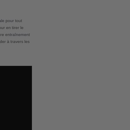
le pour tout
r en tirer le
otre entraînement
der à travers les