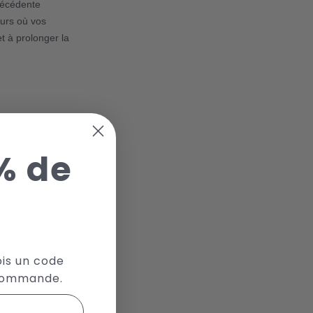
récédente
ours où vos
t à prolonger la
ts ou des
endant un certain
% de
r votre santé et
!
res est
votre performance
ois un code
n termes de
 commande.
rrait être