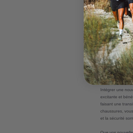
5
. Entretenez v
Pour que vos nou
régulièrement, re
correctement apr
prolongera la du
Conclusion
Intégrer une nou
excitante et béné
faisant une trans
chaussures, vous
et la sécurité son
Que vos nouvelle