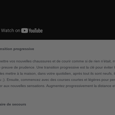
ansition progressive
 mettre vos nouvelles chaussures et de courir comme si de rien n'était, ma
e preuve de prudence. Une transition progressive est la clé pour éviter 
 mettre à la maison, dans votre quotidien, après tout ils sont neufs, i
eu ;). Ensuite, commencez avec des courses courtes et légères pour pe
er aux nouvelles sensations. Augmentez progressivement la distance et l'
aire de secours