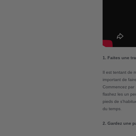
1
. Faites une tr
Il est tentant de
important de fair
Commencez par les
flashez les un p
pieds de s'habitu
du temps.
2
. Gardez une p