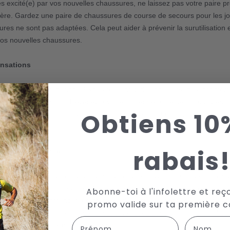
s excité(e) par vos nouvelles chaussures, ne laissez pas votre paire p
ière. Gardez une paire de chaussures de course de secours pour les j
res ne sont pas adaptées. Cela peut aider à prévenir la surutilisation e
vos nouvelles chaussures.
ensations
ps pendant la transition. Si vous ressentez des douleurs, des inconfor
iquées, ne forcez pas. Revenez à votre ancienne paire de chaussures p
Obtiens 10
z un professionnel de la santé si nécessaire. Il est essentiel de priorise
rabais
f à la performance
 pour lesquelles vous avez investi dans une nouvelle paire de chaussu
méliorer vos performances. Assurez-vous de surveiller attentivement 
Abonne-toi à l'infolettre et reç
 Vous devriez commencer à remarquer des améliorations, que ce soit e
promo valide sur ta première
nce ou de confort de course. Si vous ne voyez pas d'amélioration, il pou
First Name
Last name
évaluer votre choix de chaussures.