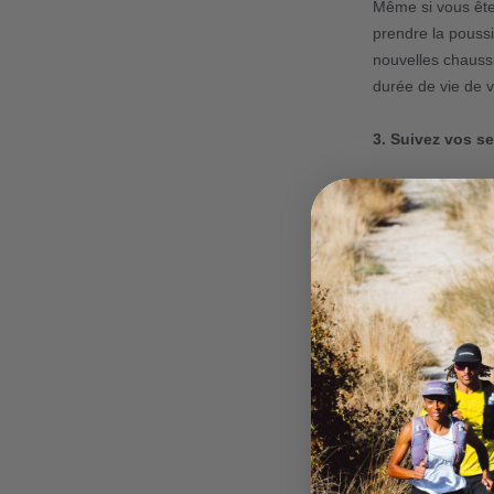
Même si vous ête
prendre la pouss
nouvelles chaussu
durée de vie de 
3
. Suivez vos s
Écoutez votre cor
blessures inexpl
temps et consulte
votre bien-être.
4
. Soyez attenti
L'une des raisons
probablement d'a
au fil du temps.
vitesse, d'endura
nécessaire de ré