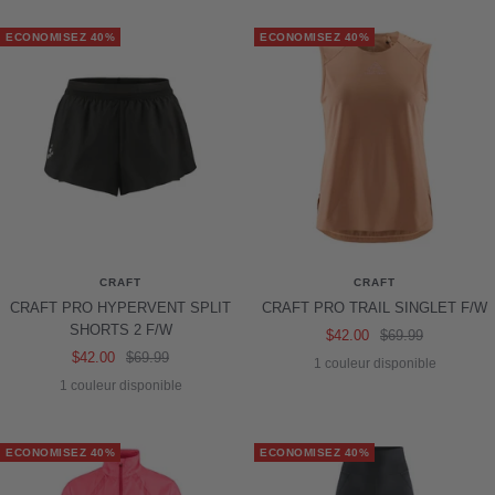
ECONOMISEZ 40%
ECONOMISEZ 40%
CRAFT
CRAFT
CRAFT PRO HYPERVENT SPLIT
CRAFT PRO TRAIL SINGLET F/W
SHORTS 2 F/W
Prix
Prix
$42.00
$69.99
Prix
Prix
$42.00
$69.99
de
normal
1 couleur disponible
de
normal
vente
1 couleur disponible
vente
ECONOMISEZ 40%
ECONOMISEZ 40%