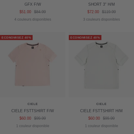
GFX F/W
SHORT 3" H/M
Prix
Prix
Prix
Prix
$51.00
$84.99
$72.00
$119.99
de
normal
de
normal
4 couleurs disponibles
3 couleurs disponibles
vente
vente
ECONOMISEZ 40%
ECONOMISEZ 40%
CIELE
CIELE
CIELE FSTTSHIRT F/W
CIELE FSTTSHIRT H/M
Prix
Prix
Prix
Prix
$60.00
$99.99
$60.00
$99.99
de
normal
de
normal
1 couleur disponible
1 couleur disponible
vente
vente