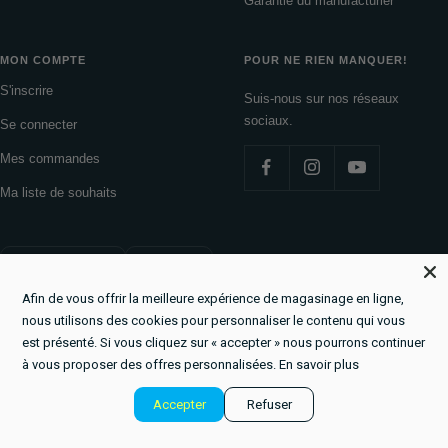
Garantie du manufacturier
MON COMPTE
POUR NE RIEN MANQUER!
S'inscrire
Suis-nous sur nos réseaux
sociaux.
Se connecter
Mes commandes
Ma liste de souhaits
Pays/région
Langue
Canada (CAD $)
Français
Afin de vous offrir la meilleure expérience de magasinage en ligne,
La Boutique du Lac
Commerce électronique propulsé par Shopify
nous utilisons des cookies pour personnaliser le contenu qui vous
est présenté. Si vous cliquez sur « accepter » nous pourrons continuer
à vous proposer des offres personnalisées.
En savoir plus
Nous acceptons
Accepter
Refuser