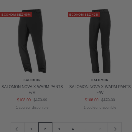
vente
ECONOMISEZ 40%
ECONOMISEZ 40%
SALOMON
SALOMON
SALOMON NOVA X WARM PANTS
SALOMON NOVA X WARM PANTS
H/M
F/W
Prix
Prix
Prix
Prix
$108.00
$179.99
$108.00
$179.99
de
normal
de
normal
1 couleur disponible
1 couleur disponible
vente
vente
1
2
3
4
…
6