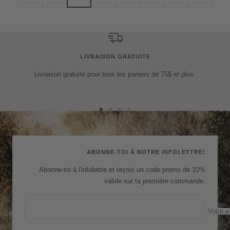
LIVRAISON GRATUITE
Livraison gratuite pour tous les paniers de 75$ et plus.
Aller
Aller
Aller
Aller
au
au
au
au
slide
slide
slide
slide
1
2
3
4
ABONNE-TOI À NOTRE INFOLETTRE!
Abonne-toi à l'infolettre et reçois un code promo de 10%
valide sur ta première commande.
Votre e