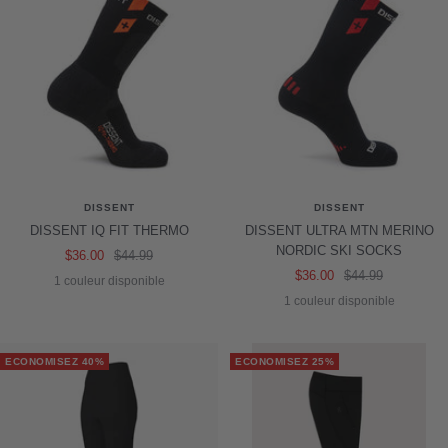
DISSENT
DISSENT
DISSENT IQ FIT THERMO
DISSENT ULTRA MTN MERINO
NORDIC SKI SOCKS
Prix
Prix
$36.00
$44.99
Prix
Prix
$36.00
$44.99
de
normal
1 couleur disponible
de
normal
vente
1 couleur disponible
vente
ECONOMISEZ 40%
ECONOMISEZ 25%