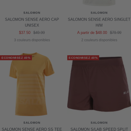
SALOMON
SALOMON
SALOMON SENSE AERO CAP
SALOMON SENSE AERO SINGLET
UNISEX
H/M
Prix
Prix
Prix
Prix
$37.50
$49.99
A partir de $48.00
$79.99
de
normal
de
normal
3 couleurs disponibles
2 couleurs disponibles
vente
vente
ECONOMISEZ 40%
ECONOMISEZ 40%
SALOMON
SALOMON
SALOMON SENSE AERO SS TEE
SALOMON S/LAB SPEED SPLIT