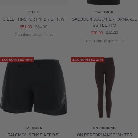
CIELE
SALOMON
CIELE TRNSHORT 4" BRIEF F/W
SALOMON LOGO PERFORMANCE
SS TEE H/M
Prix
Prix
$51.00
$84.99
Prix
Prix
$30.00
$49.99
de
normal
2 couleurs disponibles
de
normal
vente
4 couleurs disponibles
vente
ECONOMISEZ 40%
ECONOMISEZ 25%
SALOMON
ON RUNNING
SALOMON SENSE AERO 5"
ON PERFORMANCE WINTER