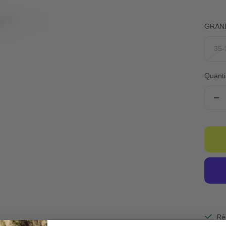
GRAN
35-
Quanti
Ré
la
qua
Ré