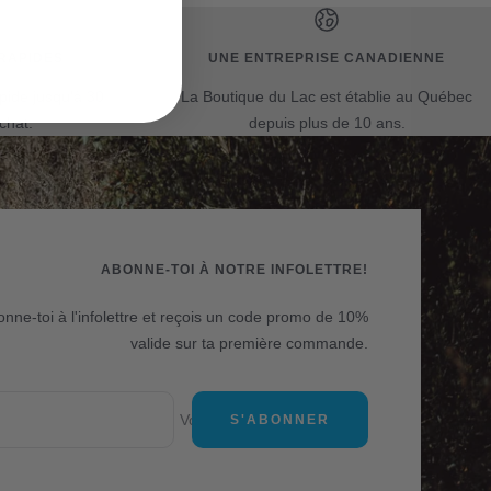
RAPIDES
UNE ENTREPRISE CANADIENNE
apide jusqu'à 30
La Boutique du Lac est établie au Québec
chat.
depuis plus de 10 ans.
ABONNE-TOI À NOTRE INFOLETTRE!
nne-toi à l'infolettre et reçois un code promo de 10%
valide sur ta première commande.
Votre e-mail
S'ABONNER