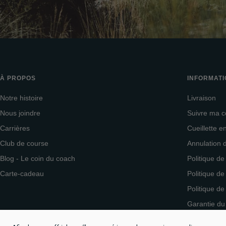
À PROPOS
INFORMAT
Notre histoire
Livraison
Nous joindre
Suivre ma
Carrières
Cueillette 
Club de course
Annulation
Blog - Le coin du coach
Politique de
Carte-cadeau
Politique de
Politique de
Garantie du