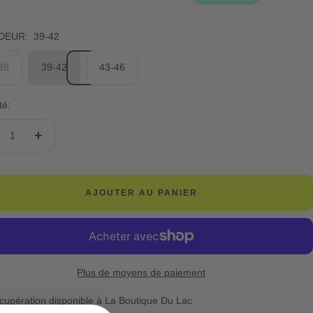
DEUR:
39-42
38
39-42
43-46
té:
duire
Augmenter
la
ntité
quantité
AJOUTER AU PANIER
Plus de moyens de paiement
cupération disponible à La Boutique Du Lac