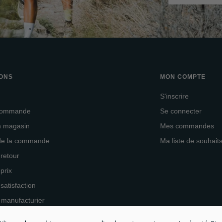
IONS
MON COMPTE
S'inscrire
 commande
Se connecter
en magasin
Mes commandes
 de la commande
Ma liste de souhait
 retour
 prix
 satisfaction
 manufacturier