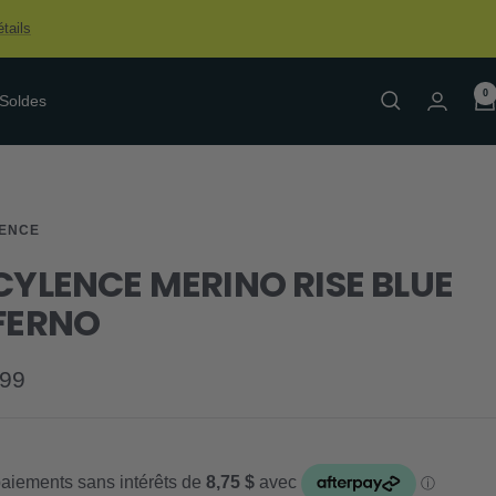
tails
0
Soldes
LENCE
CYLENCE MERINO RISE BLUE
FERNO
.99
e