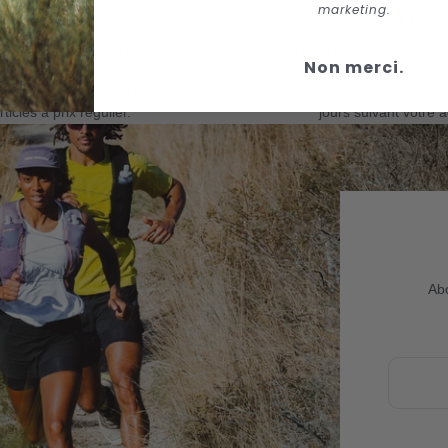
marketing.
QUE DE SATISFACTION
RETOURS SIMPLES ET 
Non merci.
tisfaction de 30 jours pour tous
Politique de retour simple et r
rticles à prix régulier.
jours suivant votre a
Abo