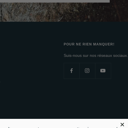
POUR NE RIEN MANQUER!
Suis-nous sur nos réseaux sociaux.
s