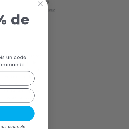
ituellement prête en 24 heures
icher les informations de la boutique
% de
er
!
arantissent une grande
ois un code
le et fonctionnent dans
 commande.
avées. De plus, les parties
t la manchette à double
nt serré agréable sans
ment parfait et épousent
 amorti et un soutien
nos courriels