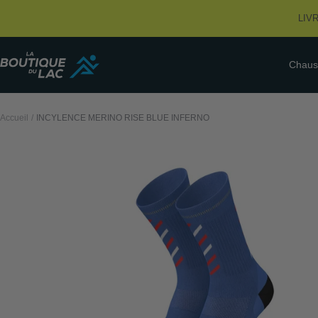
Passer
LIV
au
contenu
La
Chaus
Boutique
du
Lac
Accueil
INCYLENCE MERINO RISE BLUE INFERNO