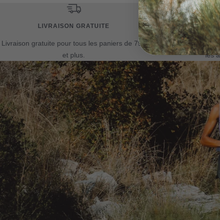
LIVRAISON GRATUITE
POLITI
Livraison gratuite pour tous les paniers de 75$
Politique de sa
et plus.
les a