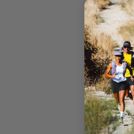
Les chaussettes INCYLENC
polyvalence. Fabriquées e
toutes les conditions. Elle
renforcées sous le pied, a
épaisseur absorbent la su
glisser. Grâce à la compr
parfaitement le pied. Un 
supérieurs et garantit la d