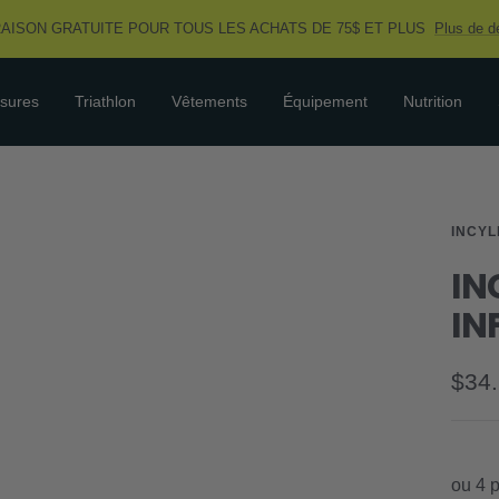
RAISON GRATUITE POUR TOUS LES ACHATS DE 75$ ET PLUS
Plus de dé
sures
Triathlon
Vêtements
Équipement
Nutrition
INCY
IN
IN
Prix
$34
de
vent