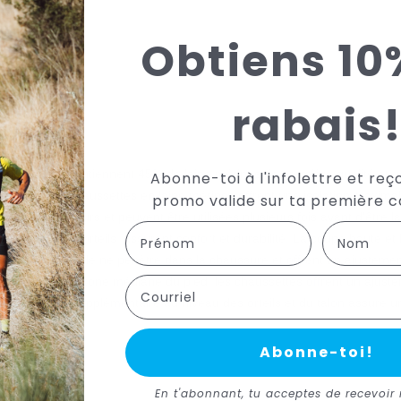
Hab
Aff
Obtiens 10
Partag
rabais
E Merino contiennent 45% de laine mérinos de première qualité et g
Abonne-toi à l'infolettre et reç
n Italie, les chaussettes en laine mérinos offrent une isolation maxima
promo valide sur ta première
s sont anti-odeurs et peuvent être utilisées plusieurs fois avant d'être l
First Name
Last name
u talon et aux orteils, assurent confort et durabilité. La coupe haute e
eur avant qu'elle ne pénètre dans la chaussure et offrent un ajusteme
ession dans la zone médiane du pied, les chaussettes offrent un ajuste
Courriel
rembourrage supplémentaire au niveau des orteils et du talon assure un
urabilité.
Abonne-toi!
En t'abonnant, tu acceptes de recevoir 