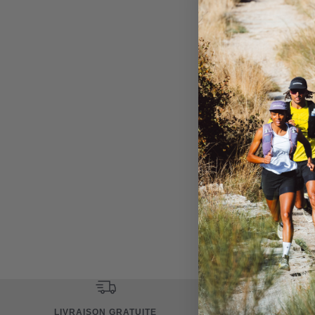
Grâce à un tissu exclusif
rapidement. La camisole 
ventilés.
LIVRAISON GRATUITE
POLITI