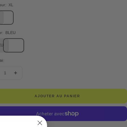
eur:
XL
r:
BLEU
EU
té:
duire
Augmenter
la
ntité
quantité
AJOUTER AU PANIER