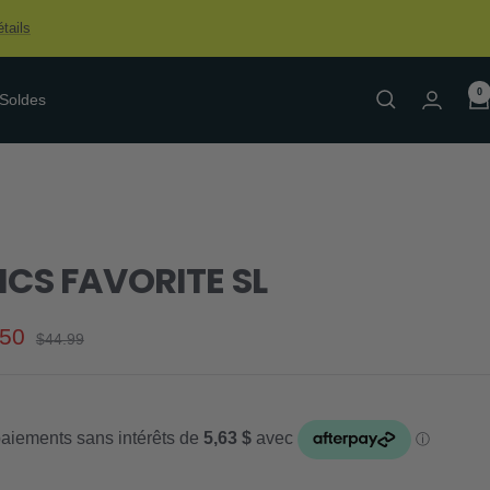
tails
0
Soldes
ICS FAVORITE SL
.50
Prix
$44.99
normal
e