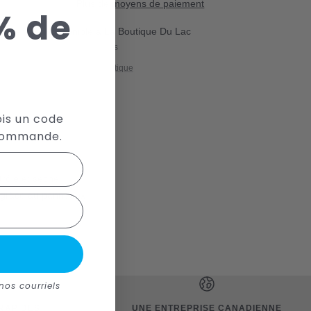
Plus de moyens de paiement
% de
cupération disponible à La Boutique Du Lac
ituellement prête en 24 heures
!
icher les informations de la boutique
er
ois un code
 commande.
trôle et sèche
n grâce au panneaux
nos courriels
RAPIDES
UNE ENTREPRISE CANADIENNE