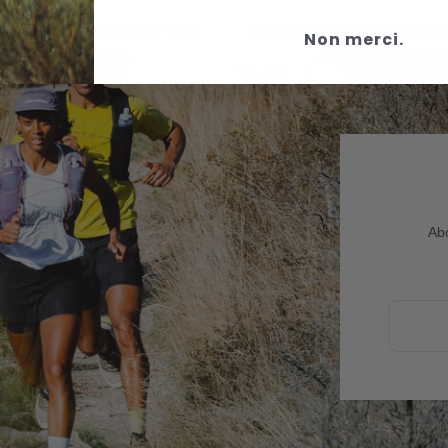
tisfaction de 30 jours pour tous
Politique de retour simple et r
Non merci.
rticles à prix régulier.
jours suivant votre a
Abo