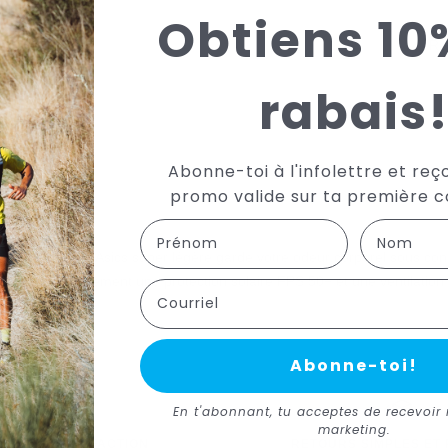
Obtiens 10
Ré
Hab
rabais
Aff
Partag
Abonne-toi à l'infolettre et reç
promo valide sur ta première
First Name
Last name
, cette camisole Asics super légère garde votre odeur corporel sous con
vous offre également une protection solaire FPS 50+ et une ventilatio
Courriel
Abonne-toi!
En t'abonnant, tu acceptes de recevoir 
marketing.
QUE DE SATISFACTION
RETOURS SIMPLES ET 