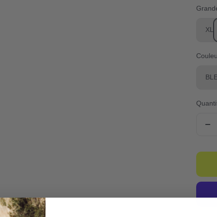
Grand
XL
Couleu
BL
Quanti
Ré
la
qua