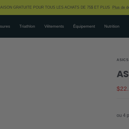
RAISON GRATUITE POUR TOUS LES ACHATS DE 75$ ET PLUS
Plus de dé
sures
Triathlon
Vêtements
Équipement
Nutrition
ASICS
AS
Prix
$22
de
vent