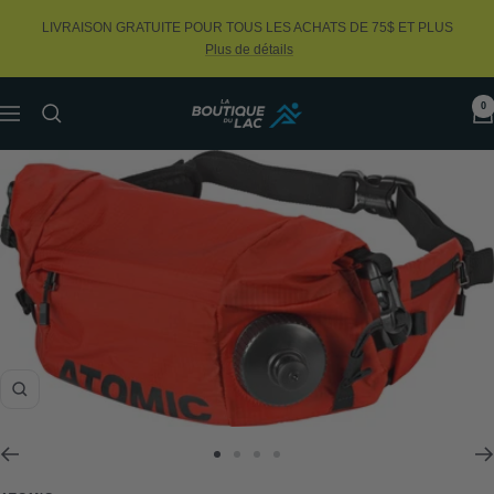
Passer
LIVRAISON GRATUITE POUR TOUS LES ACHATS DE 75$ ET PLUS
au
Plus de détails
contenu
0
La
Navigation
Boutique
du
Lac
Zoom
Aller
Aller
Aller
Aller
au
au
au
au