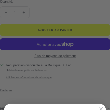
Quantité:
Réduire
Augmenter
la
la
quantité
quantité
AJOUTER AU PANIER
Plus de moyens de paiement
Récupération disponible à La Boutique Du Lac
Habituellement prête en 24 heures
Afficher les informations de la boutique
Partager
DESCRIPTION