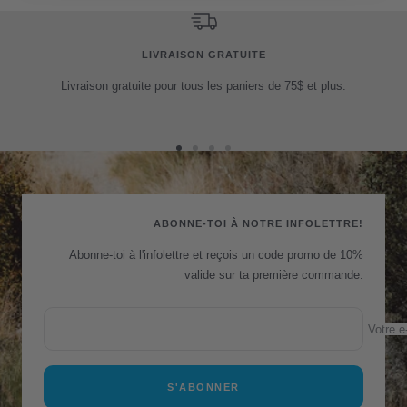
LIVRAISON GRATUITE
Livraison gratuite pour tous les paniers de 75$ et plus.
Aller
Aller
Aller
Aller
au
au
au
au
slide
slide
slide
slide
1
2
3
4
ABONNE-TOI À NOTRE INFOLETTRE!
Abonne-toi à l'infolettre et reçois un code promo de 10%
valide sur ta première commande.
Votre e
S'ABONNER