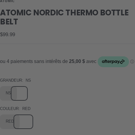
ATOMIC
slide
slide
slide
slide
ATOMIC NORDIC THERMO BOTTLE
1
2
3
4
BELT
Prix
$99.99
de
vente
GRANDEUR:
NS
NS
COULEUR:
RED
RED