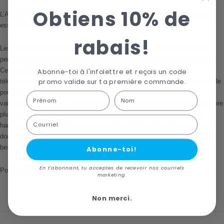
Obtiens 10% de
L’Atomic Thermo Bottle Belt vous offre tout l’espace nécessaire pour vos
essentiels sans compromettre votre liberté de mouvement.
rabais!
Les ceintures porte-bouteilles comme l’Atomic Thermo Bottle Belt vous
permettent d’emporter vos accessoires indispensables sans vous alourdir.
Cette ceinture matelassée est dotée d’une poche frontale pour votre
Abonne-toi à l'infolettre et reçois un code
promo valide sur ta première commande.
téléphone et d’une pochette thermo-isolante amovible à fermeture enroulable
pour la gourde Push & Pull (également amovible et résistante au lave-
First Name
Last name
vaisselle). Cette saison, cette ceinture banane a été ajustée pour être encore
plus confortable lorsque vous skiez. Une petite poche sur le côté de la
Courriel
hanche est spécialement conçue pour votre clé de voiture. Vous pouvez
donc la ranger là et la laisser bien fermée jusqu’à la fin de la journée - plus
besoin de vous inquiéter pour vos clés de voiture !
Abonne-toi!
En t'abonnant, tu acceptes de recevoir nos courriels
Poids: 280 grammes
marketing.
Non merci.