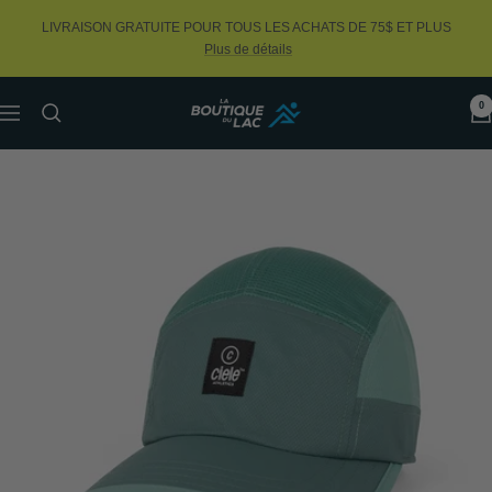
Passer
LIVRAISON GRATUITE POUR TOUS LES ACHATS DE 75$ ET PLUS
au
Plus de détails
contenu
0
La
Navigation
Boutique
du
Lac