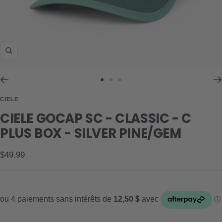
Zoom
Aller
Aller
Aller
au
au
au
CIELE
slide
slide
slide
CIELE GOCAP SC - CLASSIC - C
1
2
3
PLUS BOX - SILVER PINE/GEM
Prix
$49.99
de
vente