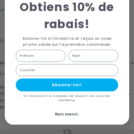
Obtiens 10% de
Récupération disponible à La Boutique Du Lac
Habituellement prête en 24 heures
rabais!
Afficher les informations de la boutique
Abonne-toi à l'infolettre et reçois un code
Partager
promo valide sur ta première commande.
First Name
Last name
DESCRIPTION
Courriel
L’originale. l’archétype. mise à jour.
Abonne-toi!
Nous avons pris le modèle original et y avons ajouté notre visière
SOFTcurve. pré-courbée pour vous protéger dès le départ, la SC vous offre
En t'abonnant, tu acceptes de recevoir nos courriels
le même confort auquel vous êtes habitué, avec la performances et la
marketing.
protection d'un visière courbée.
Non merci.