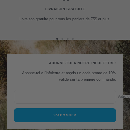
LIVRAISON GRATUITE
Livraison gratuite pour tous les paniers de 75$ et plus.
Aller
Aller
Aller
Aller
au
au
au
au
slide
slide
slide
slide
1
2
3
4
ABONNE-TOI À NOTRE INFOLETTRE!
Abonne-toi à l'infolettre et reçois un code promo de 10%
valide sur ta première commande.
Votre e
S'ABONNER