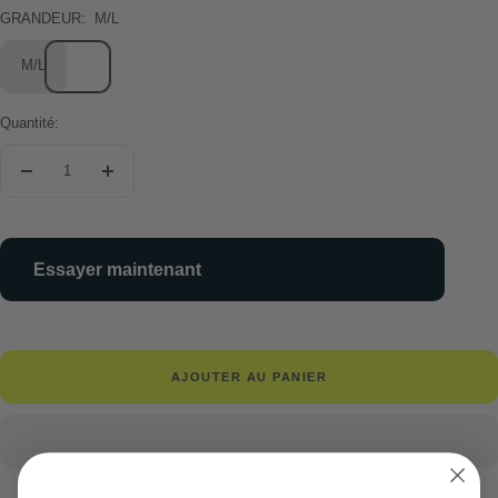
GRANDEUR:
M/L
M/L
Quantité:
Réduire
Augmenter
la
la
quantité
quantité
Essayer maintenant
AJOUTER AU PANIER