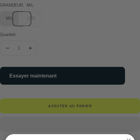
GRANDEUR:
M/L
M/L
L/XL
Quantité:
Réduire
Augmenter
la
la
quantité
quantité
Essayer maintenant
AJOUTER AU PANIER