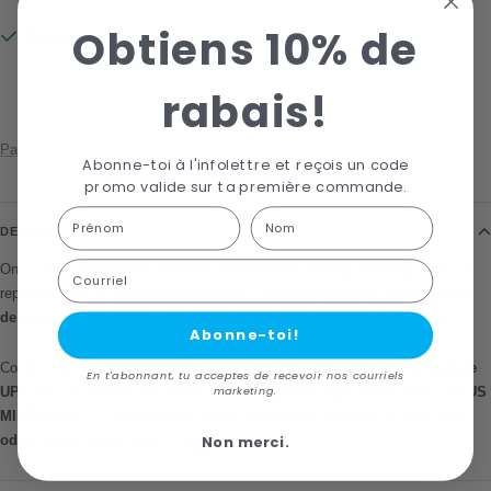
Obtiens 10% de
Récupération disponible à La Boutique Du Lac
Habituellement prête en 24 heures
rabais!
Afficher les informations de la boutique
Partager
Abonne-toi à l'infolettre et reçois un code
promo valide sur ta première commande.
First Name
Last name
DESCRIPTION
Courriel
On a pris notre
meilleur vendeur
, la légendaire
GOCap Century
, et on l’a
repensée pour la performance. Résultat : la
GOCap Comp
, une
casquette
de course technique
au look affûté, taillée pour les coureurs exigeants.
Abonne-toi!
Confort maximal grâce au tissu
FLEXweave extensible
, protection
solaire
En t'abonnant, tu acceptes de recevoir nos courriels
UPF 50+
, et ventilation avancée avec notre technologie
COOLmatic | PLUS
marketing.
MIKRAmesh™
: séchage ultra rapide, respirabilité optimale, et effet
anti-
odeur
même quand l’effort s’intensifie.
Non merci.