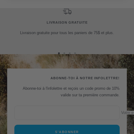
LIVRAISON GRATUITE
Livraison gratuite pour tous les paniers de 75$ et plus.
Aller
Aller
Aller
Aller
au
au
au
au
slide
slide
slide
slide
1
2
3
4
ABONNE-TOI À NOTRE INFOLETTRE!
Abonne-toi à l'infolettre et reçois un code promo de 10%
valide sur ta première commande.
Votre e
S'ABONNER