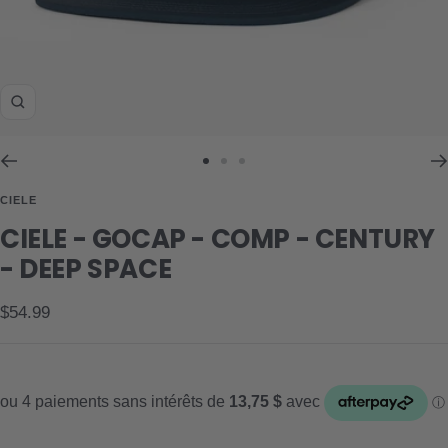
Zoom
Aller
Aller
Aller
au
au
au
CIELE
slide
slide
slide
CIELE - GOCAP - COMP - CENTURY
1
2
3
- DEEP SPACE
Prix
$54.99
de
vente