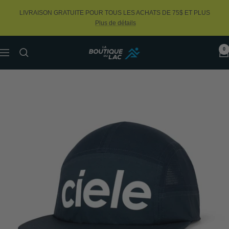
Passer
LIVRAISON GRATUITE POUR TOUS LES ACHATS DE 75$ ET PLUS
au
Plus de détails
contenu
0
La
Navigation
Boutique
du
Lac