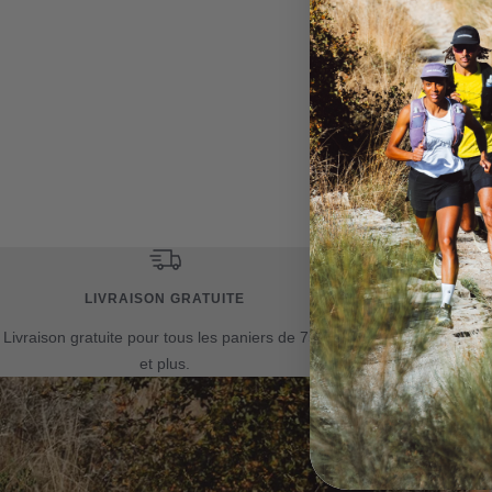
Planche de natation
MATÉRIEL
100% EVA
LIVRAISON GRATUITE
POLITI
Livraison gratuite pour tous les paniers de 75$
Politique de sa
et plus.
les a