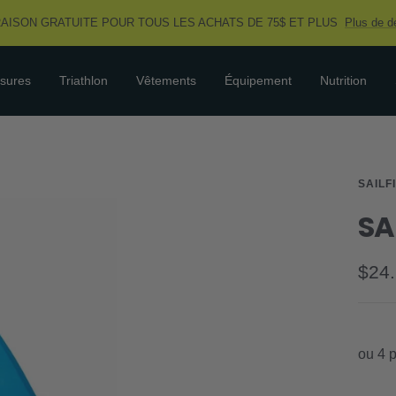
RAISON GRATUITE POUR TOUS LES ACHATS DE 75$ ET PLUS
Plus de dé
sures
Triathlon
Vêtements
Équipement
Nutrition
SAILF
SA
Prix
$24
de
vent