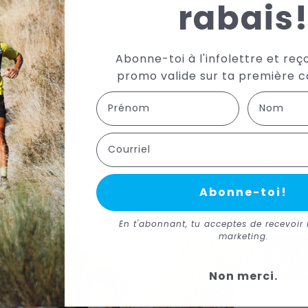
rabais
Abonne-toi à l'infolettre et reç
promo valide sur ta première
First Name
Last name
Courriel
QUE DE SATISFACTION
RETOURS SIMPLES ET 
Abonne-toi!
tisfaction de 30 jours pour tous
Politique de retour simple et r
En t'abonnant, tu acceptes de recevoir 
rticles à prix régulier.
jours suivant votre a
marketing.
Non merci.