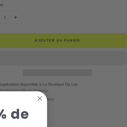
té:
duire
Augmenter
la
ntité
quantité
AJOUTER AU PANIER
cupération disponible à La Boutique Du Lac
ituellement prête en 24 heures
icher les informations de la boutique
% de
er