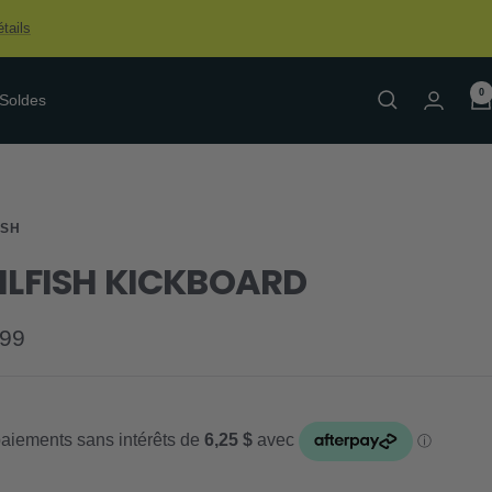
tails
0
Soldes
ISH
ILFISH KICKBOARD
.99
e