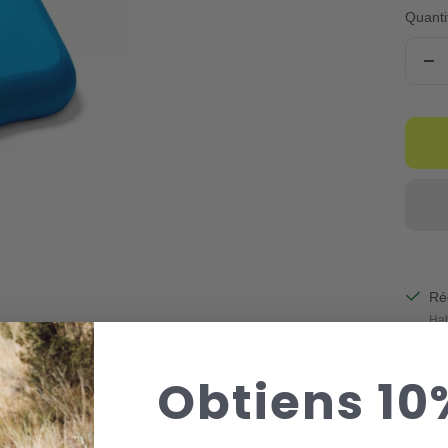
Quanti
Ré
la
qua
Ré
Hab
Aff
Obtiens 10
Partag