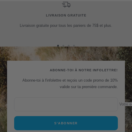
LIVRAISON GRATUITE
Livraison gratuite pour tous les paniers de 75$ et plus.
Aller
Aller
Aller
Aller
au
au
au
au
slide
slide
slide
slide
1
2
3
4
ABONNE-TOI À NOTRE INFOLETTRE!
Abonne-toi à l'infolettre et reçois un code promo de 10%
valide sur ta première commande.
Votre e
S'ABONNER