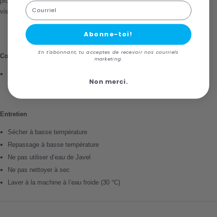
protection accrue, tandis que la poche poitrine pour ranger la veste et la
Courriel
visibilité à 360° assurent une fonctionnalité maximale.
Abonne-toi!
En t'abonnant, tu acceptes de recevoir nos courriels
Composition
marketing.
Corps: 100% Polyamide
Non merci.
Entretien
Sécher à basse température
Repassage à basse température
Ne pas utiliser d’eau de Javel
Ne pas nettoyer à sec
Laver à la machine à l’eau froide (30 °C)