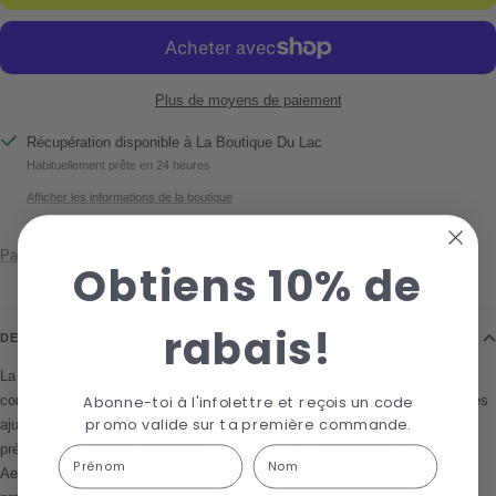
Plus de moyens de paiement
Récupération disponible à La Boutique Du Lac
Habituellement prête en 24 heures
Afficher les informations de la boutique
Partager
Obtiens 10% de
rabais!
DESCRIPTION
La Bonatti Pro combine la technologie imperméable adv.DRY™ avec une
construction ultra légère pour offrir un excellent rapport protection/poids. Les
Abonne-toi à l'infolettre et reçois un code
promo valide sur ta première commande.
ajustements au capuchon et à l’ourlet permettent d’obtenir un ajustement
précis et de s’adapter facilement aux conditions changeantes. Le système
First Name
Last name
AeroPACK™ permet de porter un sac d’hydratation sous la veste pour une