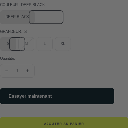
COULEUR:
DEEP BLACK
DEEP BLACK
GRANDEUR:
S
S
M
L
XL
Quantité:
Réduire
Augmenter
la
la
quantité
quantité
Essayer maintenant
AJOUTER AU PANIER