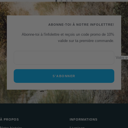
Aller
Aller
Aller
Aller
au
au
au
au
slide
slide
slide
slide
1
2
3
4
ABONNE-TOI À NOTRE INFOLETTRE!
Abonne-toi à l'infolettre et reçois un code promo de 10%
valide sur ta première commande.
Votre e
S'ABONNER
À PROPOS
INFORMATIONS