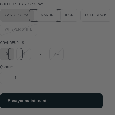
COULEUR:
CASTOR GRAY
CASTOR GRAY
MARLIN
IRON
DEEP BLACK
WHISPER WHITE
GRANDEUR:
S
S
M
L
XL
Quantité:
Réduire
Augmenter
la
la
quantité
quantité
Essayer maintenant