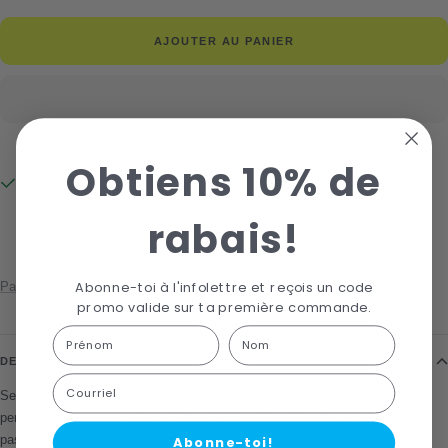
AJOUTER AU PANIER
Obtiens 10% de
Récupération disponible à La Boutique Du Lac
Habituellement prête en 24 heures
rabais!
Afficher les informations de la boutique
Abonne-toi à l'infolettre et reçois un code
Partager
promo valide sur ta première commande.
First Name
Last name
DESCRIPTION
Courriel
Secouez votre routine. Secouez-vous et sortez. Doté d’une matière haute
performance respirante, notre t-shirt SHKout Core Graphic pour homme
passe sans effort de sorties running dynamiques aux entraînements
Abonne-toi!