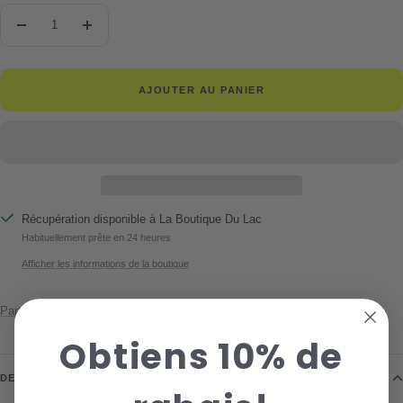
Réduire
Augmenter
la
la
quantité
quantité
AJOUTER AU PANIER
Récupération disponible à La Boutique Du Lac
Habituellement prête en 24 heures
Afficher les informations de la boutique
Partager
Obtiens 10% de
DESCRIPTION