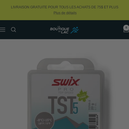
Passer
LIVRAISON GRATUITE POUR TOUS LES ACHATS DE 75$ ET PLUS
au
Plus de détails
contenu
0
La
Navigation
Boutique
du
Lac