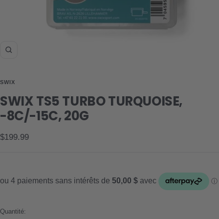
Zoom
SWIX
SWIX TS5 TURBO TURQUOISE,
-8C/-15C, 20G
Prix
$199.99
de
vente
Quantité: