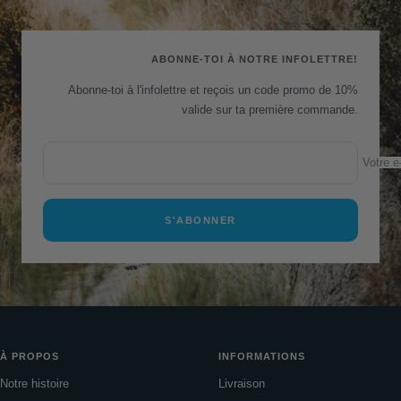
au
au
au
au
slide
slide
slide
slide
1
2
3
4
ABONNE-TOI À NOTRE INFOLETTRE!
Abonne-toi à l'infolettre et reçois un code promo de 10%
valide sur ta première commande.
Votre e
S'ABONNER
À PROPOS
INFORMATIONS
Notre histoire
Livraison