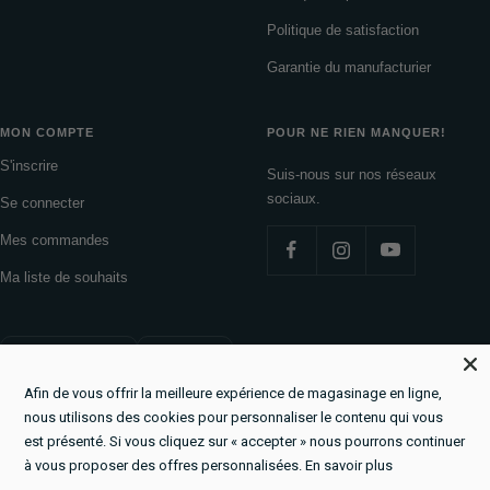
Politique de satisfaction
Garantie du manufacturier
MON COMPTE
POUR NE RIEN MANQUER!
S'inscrire
Suis-nous sur nos réseaux
sociaux.
Se connecter
Mes commandes
Ma liste de souhaits
Pays/région
Langue
Canada (CAD $)
Français
Afin de vous offrir la meilleure expérience de magasinage en ligne,
La Boutique du Lac
Commerce électronique propulsé par Shopify
nous utilisons des cookies pour personnaliser le contenu qui vous
est présenté. Si vous cliquez sur « accepter » nous pourrons continuer
à vous proposer des offres personnalisées.
En savoir plus
Nous acceptons