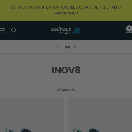
Passer
LIVRAISON GRATUITE POUR TOUS LES ACHATS DE 75$ ET PLUS
au
Plus de détails
contenu
0
La
Navigation
Boutique
du
Trier par
Lac
INOV8
20 produits