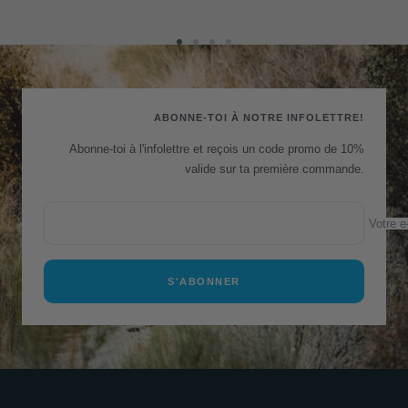
Aller
Aller
Aller
Aller
au
au
au
au
slide
slide
slide
slide
1
2
3
4
ABONNE-TOI À NOTRE INFOLETTRE!
Abonne-toi à l'infolettre et reçois un code promo de 10%
valide sur ta première commande.
Votre e
S'ABONNER