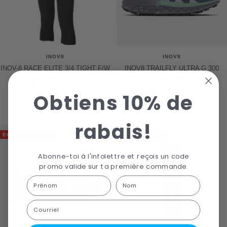
INOV8
INOV8
INOV-8 RACE ELITE 3/4 TIGHT F/W
INOV8 TRAILFLY ULTRA G 300
MAX F/W
Prix
Prix
$40.00
$99.99
Prix
Prix
$140.00
$239.99
de
normal
Obtiens 10% de
1 couleur disponible
de
normal
vente
2 couleurs disponibles
vente
rabais!
ECONOMISEZ 41%
ECONOMISEZ 62%
Abonne-toi à l'infolettre et reçois un code
promo valide sur ta première commande.
First Name
Last name
Courriel