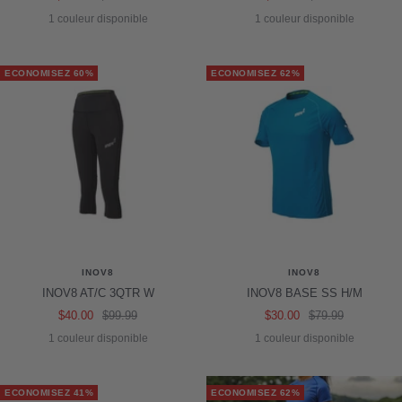
de
normal
de
normal
1 couleur disponible
1 couleur disponible
vente
vente
ECONOMISEZ 60%
ECONOMISEZ 62%
INOV8
INOV8
INOV8 AT/C 3QTR W
INOV8 BASE SS H/M
Prix
Prix
Prix
Prix
$40.00
$99.99
$30.00
$79.99
de
normal
de
normal
1 couleur disponible
1 couleur disponible
vente
vente
ECONOMISEZ 41%
ECONOMISEZ 62%