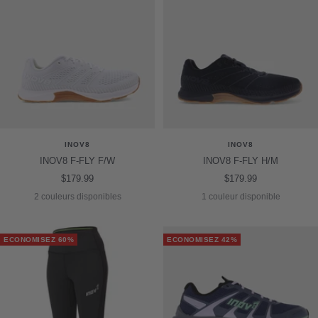
INOV8
INOV8
INOV8 F-FLY F/W
INOV8 F-FLY H/M
Prix
Prix
$179.99
$179.99
de
de
2 couleurs disponibles
1 couleur disponible
vente
vente
ECONOMISEZ 60%
ECONOMISEZ 42%