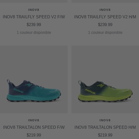
INOV8
INOV8
INOV8 TRAILFLY SPEED V2 F/W
INOV8 TRAILFLY SPEED V2 H/M
Prix
Prix
$239.99
$239.99
de
de
1 couleur disponible
1 couleur disponible
vente
vente
INOV8
INOV8
INOV8 TRAILTALON SPEED F/W
INOV8 TRAILTALON SPEED H/M
Prix
Prix
$219.99
$219.99