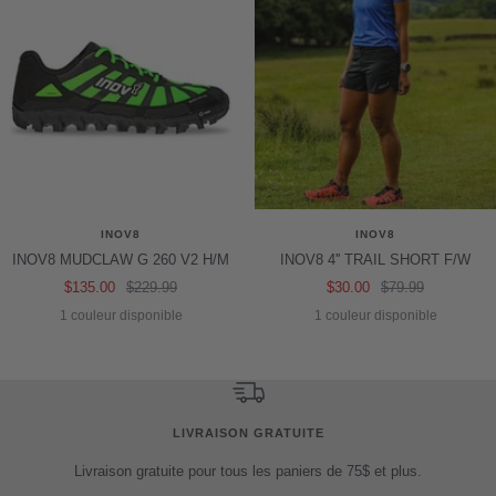
INOV8
INOV8
INOV8 MUDCLAW G 260 V2 H/M
INOV8 4'' TRAIL SHORT F/W
Prix
Prix
Prix
Prix
$135.00
$229.99
$30.00
$79.99
de
normal
de
normal
1 couleur disponible
1 couleur disponible
vente
vente
LIVRAISON GRATUITE
Livraison gratuite pour tous les paniers de 75$ et plus.