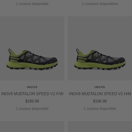
de
de
1 couleur disponible
2 couleurs disponibles
vente
vente
INOV8
INOV8
INOV8 MUDTALON SPEED V2 F/W
INOV8 MUDTALON SPEED V2 H/M
Prix
Prix
$199.99
$199.99
de
de
1 couleur disponible
1 couleur disponible
vente
vente