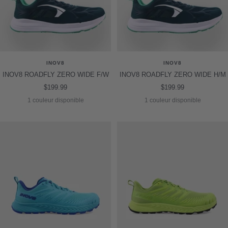
INOV8
INOV8
INOV8 ROADFLY ZERO WIDE F/W
INOV8 ROADFLY ZERO WIDE H/M
Prix
Prix
$199.99
$199.99
de
de
1 couleur disponible
1 couleur disponible
vente
vente