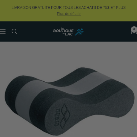
Passer
LIVRAISON GRATUITE POUR TOUS LES ACHATS DE 75$ ET PLUS
au
Plus de détails
contenu
0
La
Navigation
Boutique
du
Lac