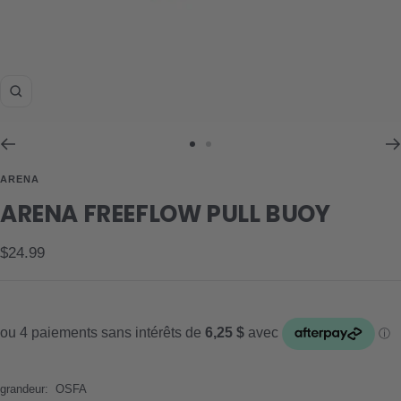
Zoom
Aller
Aller
au
au
ARENA
slide
slide
ARENA FREEFLOW PULL BUOY
1
2
Prix
$24.99
de
vente
grandeur:
OSFA