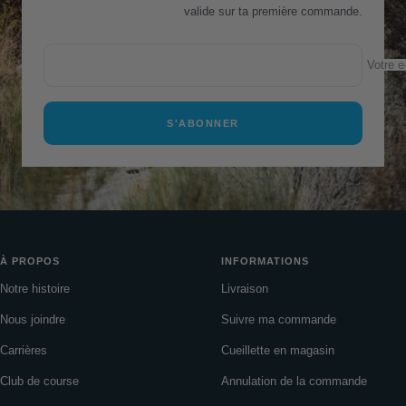
valide sur ta première commande.
Votre e
S'ABONNER
À PROPOS
INFORMATIONS
Notre histoire
Livraison
Nous joindre
Suivre ma commande
Carrières
Cueillette en magasin
Club de course
Annulation de la commande