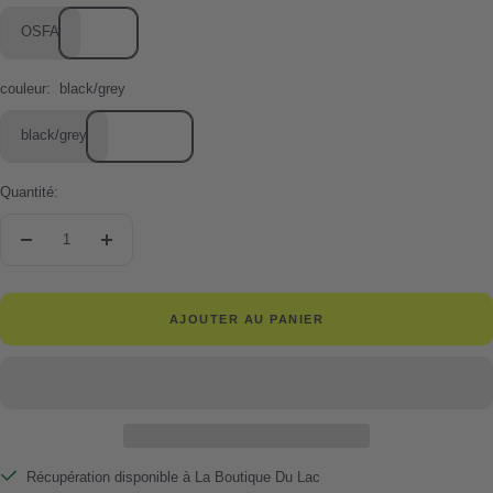
OSFA
couleur:
black/grey
black/grey
Quantité:
Réduire
Augmenter
la
la
quantité
quantité
AJOUTER AU PANIER
Récupération disponible à La Boutique Du Lac