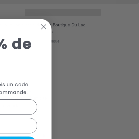
cupération disponible à La Boutique Du Lac
ituellement prête en 24 heures
% de
icher les informations de la boutique
er
!
ois un code
taille met en valeur la
 commande.
e efficacement l’humidité,
ventilation. Il s’agit
ugmenter la proportion de