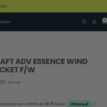
tails
0
Soldes
T
AFT ADV ESSENCE WIND
CKET F/W
.00
Prix
$124.99
normal
e