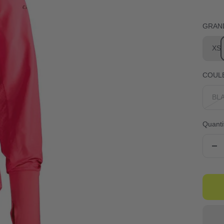
GRAN
XS
COUL
BL
Quanti
Ré
la
qua