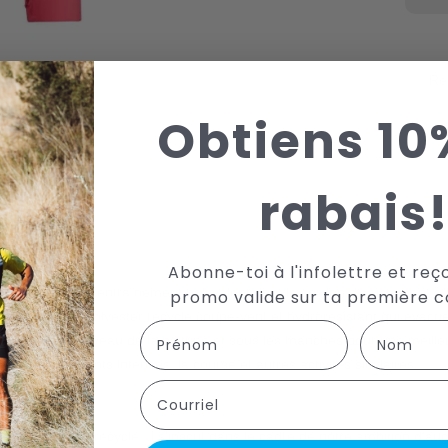
Ré
Hab
Obtiens 10
Aff
Partag
rabais
Abonne-toi à l'infolettre et reç
n manteau d’entraînement polyvalent dont le cordon d’ajustement à la 
promo valide sur ta première
, il est fait de polyester recyclé coupe-vent et hydrorésistant qui évacu
First Name
Last name
rforées au niveau de la poitrine et sous les manches pour une meilleure 
les entraînements intenses, la course et autres activités similaires.
Courriel
 en polyester recyclé. Il s'inscrit dans le cadre de notre ambition d'a