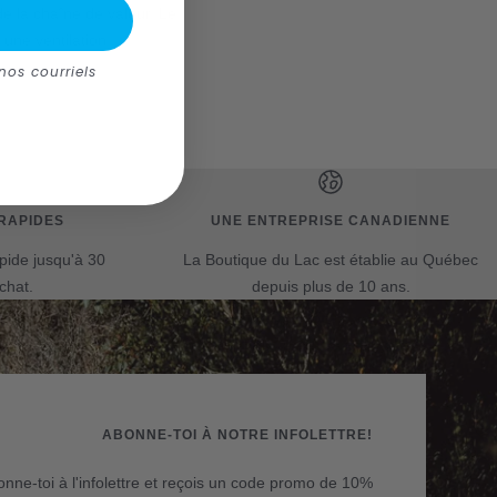
de la chaîne de valeur. Le
 une ventilation
nos courriels
RAPIDES
UNE ENTREPRISE CANADIENNE
apide jusqu'à 30
La Boutique du Lac est établie au Québec
chat.
depuis plus de 10 ans.
ABONNE-TOI À NOTRE INFOLETTRE!
nne-toi à l'infolettre et reçois un code promo de 10%