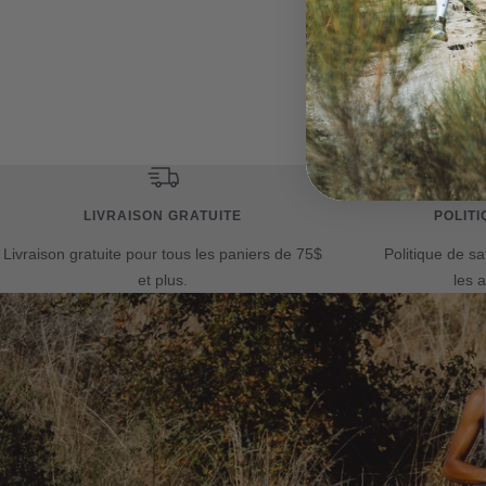
matériaux durables dans no
polyester recyclé n'est pa
exceptionnels.
LIVRAISON GRATUITE
POLITI
Livraison gratuite pour tous les paniers de 75$
Politique de sa
et plus.
les a