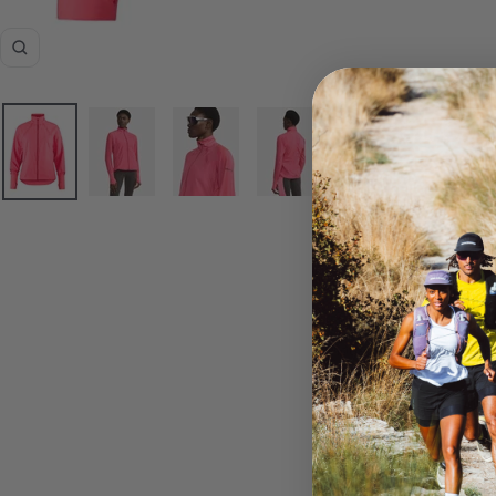
Zoom
Le ADV Essence Wind est u
silhouette féminine. Léger
et comporte des bandes pe
d’un excellent choix pour 
Tissu écologique
Le coupe-vent est fabriqué