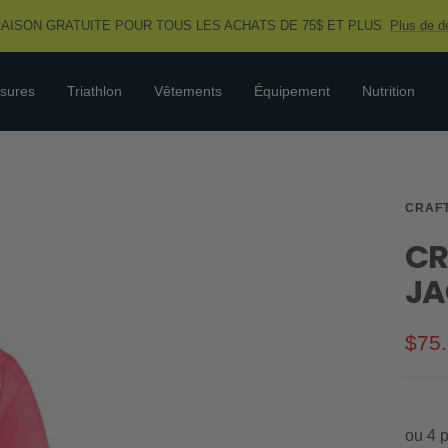
RAISON GRATUITE POUR TOUS LES ACHATS DE 75$ ET PLUS
Plus de dé
sures
Triathlon
Vêtements
Équipement
Nutrition
CRAF
CR
JA
Prix
$75
de
vent