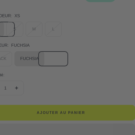
DEUR:
XS
S
M
L
EUR:
FUCHSIA
ACK
FUCHSIA
té:
duire
Augmenter
la
ntité
quantité
AJOUTER AU PANIER