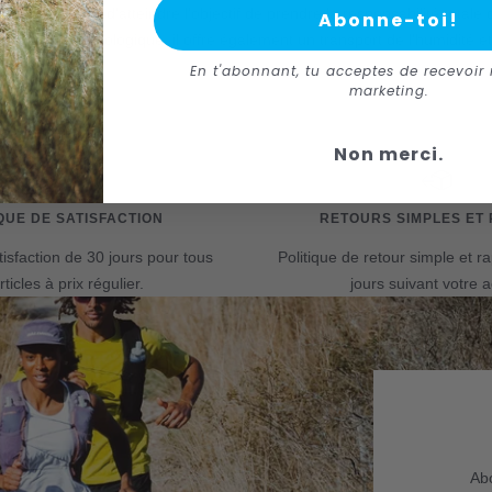
s produits et d'atteindre l'objectif de prendre la responsabilité totale 
Abonne-toi!
s seulement écologique, il offre également un transport de l'humidité et
En t'abonnant, tu acceptes de recevoir 
marketing.
Non merci.
QUE DE SATISFACTION
RETOURS SIMPLES ET 
tisfaction de 30 jours pour tous
Politique de retour simple et r
rticles à prix régulier.
jours suivant votre a
Abo