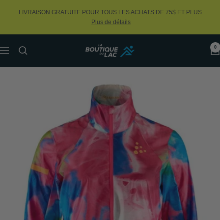
Passer
LIVRAISON GRATUITE POUR TOUS LES ACHATS DE 75$ ET PLUS
au
Plus de détails
contenu
0
La
Navigation
Boutique
du
Lac