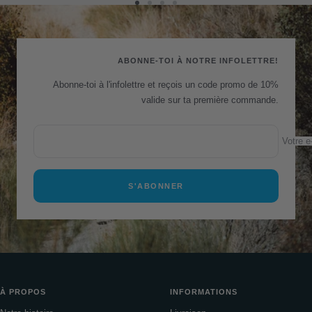
Aller
Aller
Aller
Aller
au
au
au
au
slide
slide
slide
slide
1
2
3
4
ABONNE-TOI À NOTRE INFOLETTRE!
Abonne-toi à l'infolettre et reçois un code promo de 10%
valide sur ta première commande.
Votre e
S'ABONNER
À PROPOS
INFORMATIONS