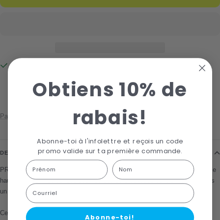
Récupération disponible à La Boutique Du Lac
Habituellement prête en 24 heures
Obtiens 10% de
Afficher les informations de la boutique
rabais!
Partager
Abonne-toi à l'infolettre et reçois un code
promo valide sur ta première commande.
DESCRIPTION
First Name
Last name
PRO Hypervent Jacket 2 est une veste de course de qualité professionnelle
hautement ventilée conçue pour les coureurs dévoués qui s'entraînent dans
Courriel
un but précis.
Cette veste de course techniquement avancée est fabriquée dans un tissu
Abonne-toi!