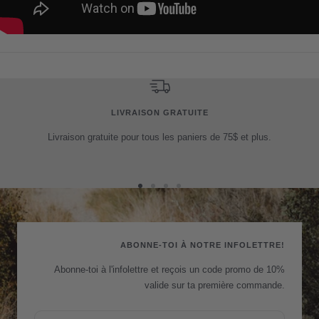
LIVRAISON GRATUITE
Livraison gratuite pour tous les paniers de 75$ et plus.
Aller
Aller
Aller
Aller
au
au
au
au
slide
slide
slide
slide
1
2
3
4
ABONNE-TOI À NOTRE INFOLETTRE!
Abonne-toi à l'infolettre et reçois un code promo de 10%
valide sur ta première commande.