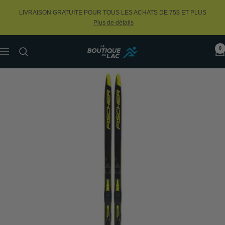
Passer
LIVRAISON GRATUITE POUR TOUS LES ACHATS DE 75$ ET PLUS
au
Plus de détails
contenu
0
La
Navigation
Boutique
du
Lac