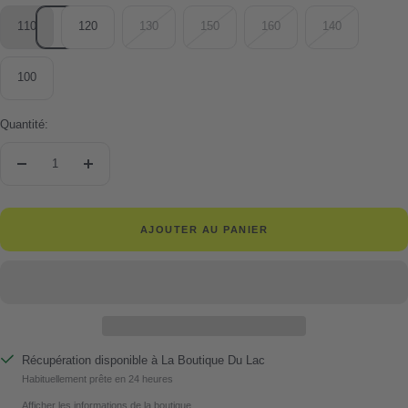
110
120
130
150
160
140
100
Quantité:
Réduire
Augmenter
la
la
quantité
quantité
AJOUTER AU PANIER
Récupération disponible à La Boutique Du Lac
Habituellement prête en 24 heures
Afficher les informations de la boutique