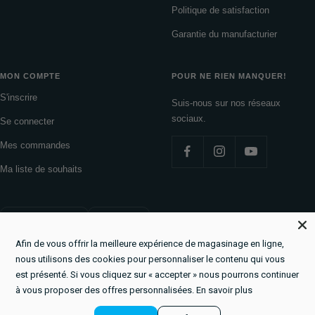
Politique de satisfaction
Garantie du manufacturier
MON COMPTE
POUR NE RIEN MANQUER!
S'inscrire
Suis-nous sur nos réseaux
sociaux.
Se connecter
Mes commandes
Ma liste de souhaits
Pays/région
Langue
Canada (CAD $)
Français
Afin de vous offrir la meilleure expérience de magasinage en ligne,
La Boutique du Lac
Commerce électronique propulsé par Shopify
nous utilisons des cookies pour personnaliser le contenu qui vous
est présenté. Si vous cliquez sur « accepter » nous pourrons continuer
à vous proposer des offres personnalisées.
En savoir plus
Nous acceptons