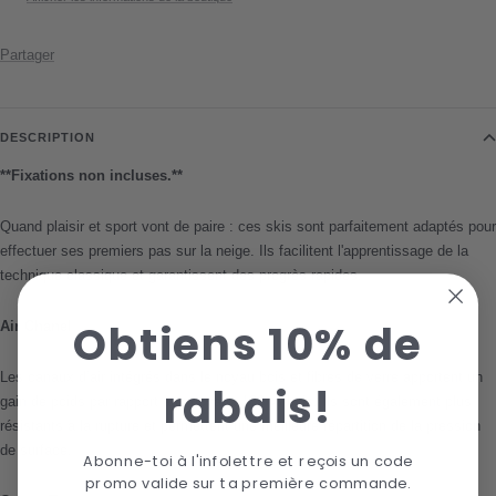
Partager
DESCRIPTION
**Fixations non incluses.**
Quand plaisir et sport vont de paire : ces skis sont parfaitement adaptés pour
effectuer ses premiers pas sur la neige. Ils facilitent l'apprentissage de la
technique classique et garantissent des progrès rapides.
Obtiens 10% de
Air Chanel
Les canaux d’air intégrés dans le noyau bois et fibres de verre apportent un
rabais!
gain de poids par rapport aux noyaux 100 % bois. Ils sont également plus
résistants à la rupture et permettent une meilleure répartition de la pression
de surface.
Abonne-toi à l'infolettre et reçois un code
promo valide sur ta première commande.