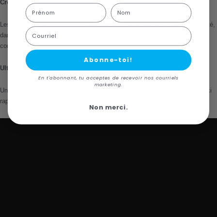
Crown Tec
First Name
Last name
Les écailles décalées à arêtes vives permettent de monter en toute sécurité,
Courriel
dans toutes les conditions. Système Single Crown, Double Crown ou
combiné.
Abonne-toi!
Ultra Tuning
En t'abonnant, tu acceptes de recevoir nos courriels
marketing.
Une glisse sans restrictions. Une structure matricée permet d’obtenir un ski
rapide et polyvalent.
Non merci.