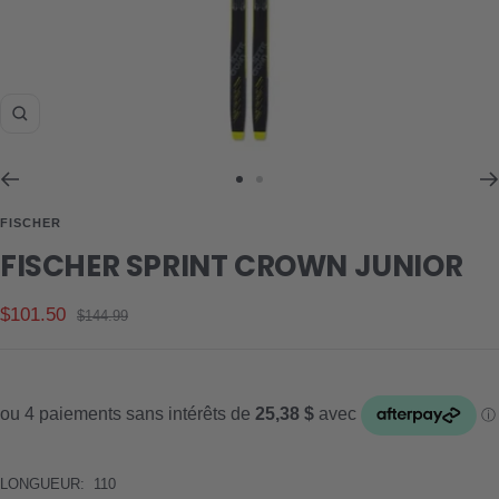
Zoom
Aller
Aller
au
au
FISCHER
slide
slide
FISCHER SPRINT CROWN JUNIOR
1
2
Prix
$101.50
Prix
$144.99
normal
de
vente
LONGUEUR:
110