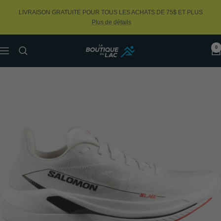
Passer
LIVRAISON GRATUITE POUR TOUS LES ACHATS DE 75$ ET PLUS
au
Plus de détails
contenu
0
La
Navigation
Boutique
du
Lac