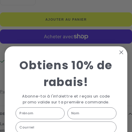
Réduire
Augmenter
la
la
quantité
quantité
AJOUTER AU PANIER
Plus de moyens de paiement
Obtiens 10% de
Récupération disponible à La Boutique Du Lac
Habituellement prête en 24 heures
rabais!
Afficher les informations de la boutique
Partager
Abonne-toi à l'infolettre et reçois un code
promo valide sur ta première commande.
First Name
Last name
DESCRIPTION
Courriel
La S/LAB Spectur offre l’exclusivité des technologies de course dans un
ensemble complet. L’association des composants innovants et de la