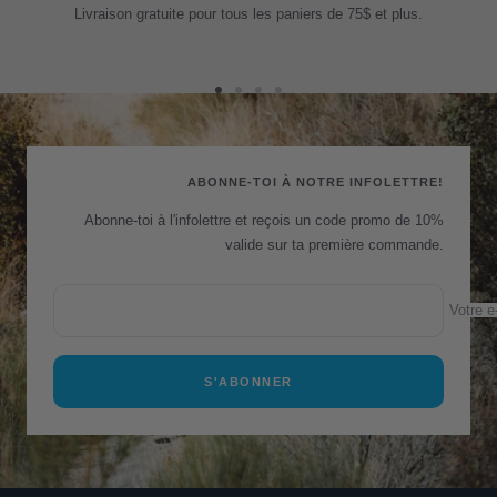
Livraison gratuite pour tous les paniers de 75$ et plus.
Aller
Aller
Aller
Aller
au
au
au
au
slide
slide
slide
slide
1
2
3
4
ABONNE-TOI À NOTRE INFOLETTRE!
Abonne-toi à l'infolettre et reçois un code promo de 10%
valide sur ta première commande.
Votre e
S'ABONNER