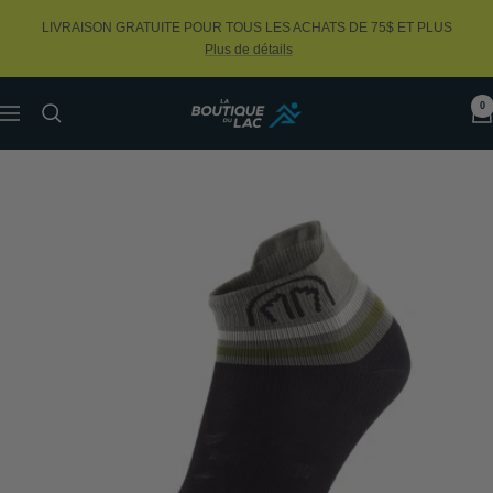
Passer
LIVRAISON GRATUITE POUR TOUS LES ACHATS DE 75$ ET PLUS
au
Plus de détails
contenu
0
La
Navigation
Boutique
du
Lac