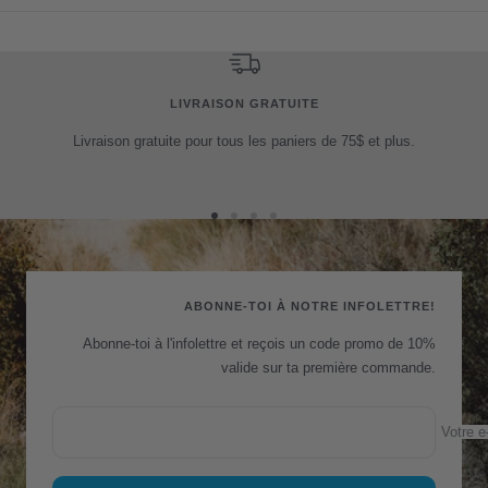
LIVRAISON GRATUITE
Livraison gratuite pour tous les paniers de 75$ et plus.
Aller
Aller
Aller
Aller
au
au
au
au
slide
slide
slide
slide
1
2
3
4
ABONNE-TOI À NOTRE INFOLETTRE!
Abonne-toi à l'infolettre et reçois un code promo de 10%
valide sur ta première commande.
Votre e