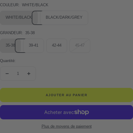
COULEUR:
WHITE/BLACK
WHITE/BLACK
BLACK/DARK/GREY
GRANDEUR:
35-38
35-38
39-41
42-44
45-47
Quantité:
Réduire
Augmenter
la
la
quantité
quantité
AJOUTER AU PANIER
Plus de moyens de paiement