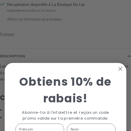
Récupération disponible à La Boutique Du Lac
Habituellement prête en 24 heures
Afficher les informations de la boutique
Partager
DESCRIPTION
Les chaussettes Run Anatomic Light Ankle sont des chaussettes de course
à pied ultra légères et techniques conçues pour optimiser la respirabilité et
Obtiens 10% de
accroître le confort tout au long de la course.
rabais!
CARACTÉRISTIQUES TECHNIQUES
Construction In & Out : Confort accru grâce à l'absence de fils coupés.
Abonne-toi à l'infolettre et reçois un code
Soutien de la cheville : Bande de soutien offrant un ajustement sûr et
promo valide sur ta première commande.
stable.
First Name
Last name