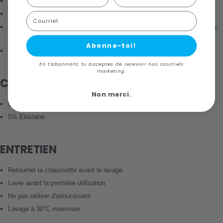
Ventilation sur le dessus du pied : Assure une excellente respirabilité.
Légèreté : Pèse seulement 25 grammes.
Courriel
Renfort léger à la boîte à orteils : Fournit une protection contre les chocs
tout en restant léger.
Abonne-toi!
Design en France / Fabriquée en Europe
En t'abonnant, tu acceptes de recevoir nos courriels
marketing.
COMPOSITION
Non merci.
95% Polyamide
5% Elastane
ENTRETIEN
Retourner la chaussette avant le lavage
Laver avant la première utilisation
Ne pas utiliser d'adoucissant
Lavage à 30°C maximum