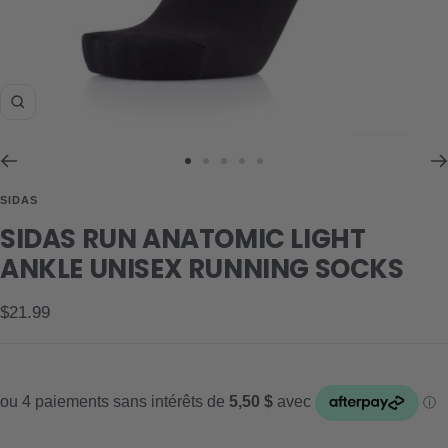
Zoom
Aller
Aller
Aller
Aller
Aller
au
au
au
au
au
SIDAS
slide
slide
slide
slide
slide
SIDAS RUN ANATOMIC LIGHT
1
2
3
4
5
ANKLE UNISEX RUNNING SOCKS
Prix
$21.99
de
vente